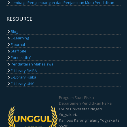
Lembaga Pengembangan dan Penjaminan Mutu Pendidikan
RESOURCE
Blog
E-Learning
Ejournal
Staff Site
Eprints UNY
Pendaftaran Mahasiswa
E-Library FMIPA
E-Library Fisika
E-Library UNY
Program Studi Fisika
Departemen Pendidikan Fisika
FMIPA Universitas Negeri
Yogyakarta
Kampus Karangmalang Yogyakarta
55281