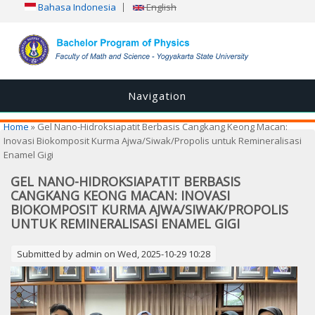
Bahasa Indonesia
English
Navigation
You are here
Home
» Gel Nano-Hidroksiapatit Berbasis Cangkang Keong Macan:
Inovasi Biokomposit Kurma Ajwa/Siwak/Propolis untuk Remineralisasi
Enamel Gigi
GEL NANO-HIDROKSIAPATIT BERBASIS
CANGKANG KEONG MACAN: INOVASI
BIOKOMPOSIT KURMA AJWA/SIWAK/PROPOLIS
UNTUK REMINERALISASI ENAMEL GIGI
Submitted by
admin
on Wed, 2025-10-29 10:28