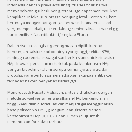
Indonesia dengan prevalensi tinggi. "Karies tidak hanya
menyebabkan gigi berlubang, tetapi juga dapat menimbulkan
komplikasi infeksi gusi hingga berujung fatal. Karena itu, kami
berupaya mengembangkan gel berbasis biomaterial lokal
yang mampu sekaligus mendukung remineralisasi enamel gigi
dan memiliki sifat antibakteri," ungkap Eliana.
Dalam riset ini, cangkang keong macan dipilih karena
kandungan kalsium karbonatnya yang tinggi, sekitar 97%,
sehingga potensial sebagai sumber kalsium untuk sintesis n-
HAp. Inovasi penelitian ini terletak pada kombinasi n-HAp
dengan biopolimer alami berupa kurma ajwa, siwak, dan
propolis, yang berfungsi meningkatkan aktivitas antibakteri
terhadap bakteri penyebab karies gigi.
Menurut Lutfi Puspita Meliasari, sintesis dilakukan dengan
metode sol-gel yang menghasilkan n-HAp berkemurnian
tinggi, kemudian diformulasikan menjadi gel menggunakan
base polimer Na-CMC, guar gum, dan gliserin. Variasi
konsentrasi n-HAp (0, 10, 20, dan 30 wt%) diuji untuk
menentukan formulasi terbaik.