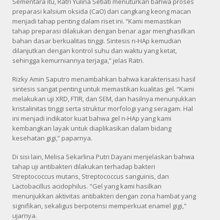
Sementara itu, Ratri Yulina Setiati menuturkan bahwa proses
preparasi kalsium oksida (CaO) dari cangkang keong macan
menjadi tahap penting dalam riset ini. “Kami memastikan
tahap preparasi dilakukan dengan benar agar menghasilkan
bahan dasar berkualitas tinggi. Sintesis n-HAp kemudian
dilanjutkan dengan kontrol suhu dan waktu yang ketat,
sehingga kemurniannya terjaga,” jelas Ratri.
Rizky Amin Saputro menambahkan bahwa karakterisasi hasil
sintesis sangat penting untuk memastikan kualitas gel. “Kami
melakukan uji XRD, FTIR, dan SEM, dan hasilnya menunjukkan
kristalinitas tinggi serta struktur morfologi yang seragam. Hal
ini menjadi indikator kuat bahwa gel n-HAp yang kami
kembangkan layak untuk diaplikasikan dalam bidang
kesehatan gigi,” paparnya.
Di sisi lain, Melisa Sekarlina Putri Dayani menjelaskan bahwa
tahap uji antibakteri dilakukan terhadap bakteri
Streptococcus mutans, Streptococcus sanguinis, dan
Lactobacillus acidophilus. "Gel yang kami hasilkan
menunjukkan aktivitas antibakteri dengan zona hambat yang
signifikan, sekaligus berpotensi memperkuat enamel gigi,"
ujarnya.