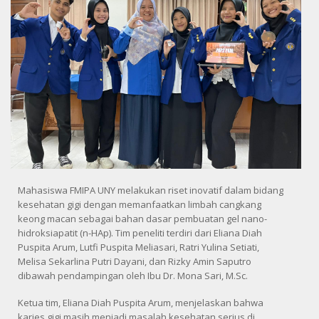
Mahasiswa FMIPA UNY melakukan riset inovatif dalam bidang
kesehatan gigi dengan memanfaatkan limbah cangkang
keong macan sebagai bahan dasar pembuatan gel nano-
hidroksiapatit (n-HAp). Tim peneliti terdiri dari Eliana Diah
Puspita Arum, Lutfi Puspita Meliasari, Ratri Yulina Setiati,
Melisa Sekarlina Putri Dayani, dan Rizky Amin Saputro
dibawah pendampingan oleh Ibu Dr. Mona Sari, M.Sc.
Ketua tim, Eliana Diah Puspita Arum, menjelaskan bahwa
karies gigi masih menjadi masalah kesehatan serius di