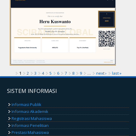
1
2
3
4
5
6
7
8
9
…
next ›
last »
SISTEM INFORMASI
Informasi Publik
Informasi Akademik
Registrasi Mahasiswa
Informasi Penelitian
Prestasi Mahasiswa