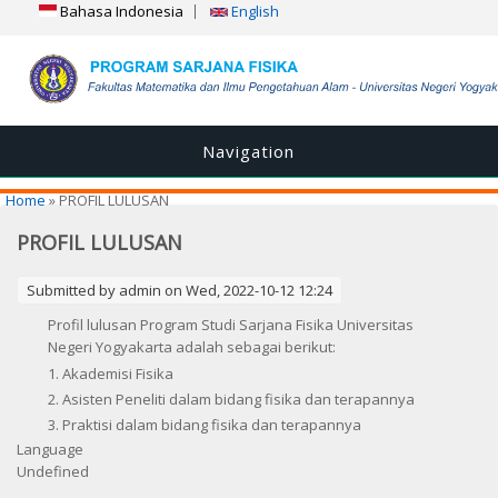
Bahasa Indonesia
English
Navigation
You are here
Home
» PROFIL LULUSAN
PROFIL LULUSAN
Submitted by
admin
on Wed, 2022-10-12 12:24
Profil lulusan Program Studi Sarjana Fisika Universitas
Negeri Yogyakarta adalah sebagai berikut:
1. Akademisi Fisika
2. Asisten Peneliti dalam bidang fisika dan terapannya
3. Praktisi dalam bidang fisika dan terapannya
Language
Undefined