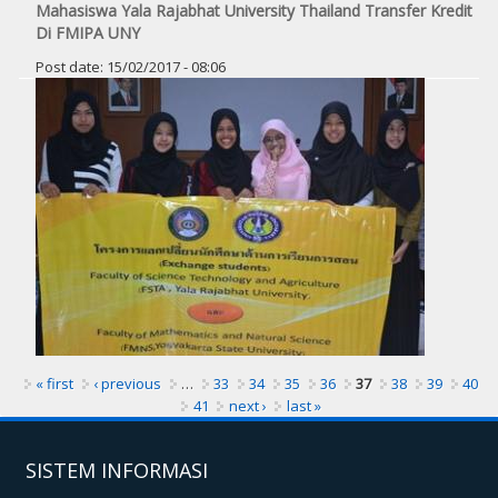
Mahasiswa Yala Rajabhat University Thailand Transfer Kredit
Di FMIPA UNY
Post date:
15/02/2017 - 08:06
Pages
« first
‹ previous
…
33
34
35
36
37
38
39
40
41
next ›
last »
SISTEM INFORMASI