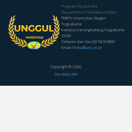
Program Studi Fisika
Departemen Pendidikan Fisika
FMIPA Universitas Negeri
Yogyakarta
Kampus Karangmalang Yogyakarta
55281
Telepon dan fax (0274) 550847
Email:
fisika@uny.ac.id
Copyright © 2026,
Tim Web UNY