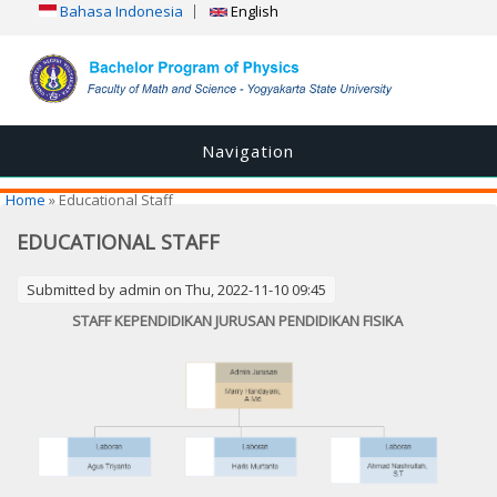
Bahasa Indonesia
English
Navigation
You are here
Home
» Educational Staff
EDUCATIONAL STAFF
Submitted by
admin
on Thu, 2022-11-10 09:45
STAFF KEPENDIDIKAN JURUSAN PENDIDIKAN FISIKA