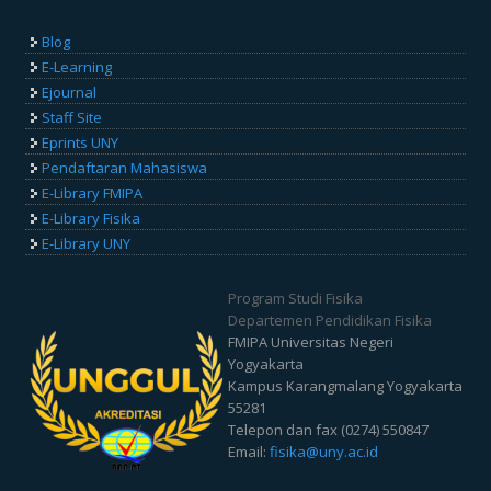
Blog
E-Learning
Ejournal
Staff Site
Eprints UNY
Pendaftaran Mahasiswa
E-Library FMIPA
E-Library Fisika
E-Library UNY
Program Studi Fisika
Departemen Pendidikan Fisika
FMIPA Universitas Negeri
Yogyakarta
Kampus Karangmalang Yogyakarta
55281
Telepon dan fax (0274) 550847
Email:
fisika@uny.ac.id