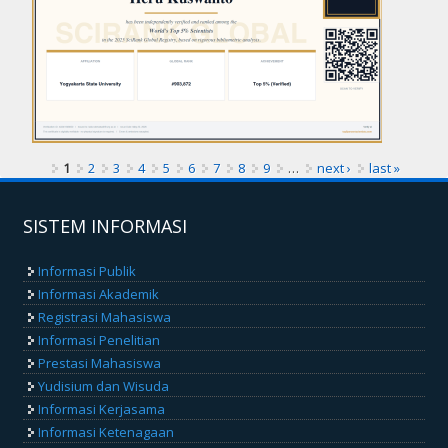
1
2
3
4
5
6
7
8
9
…
next ›
last »
SISTEM INFORMASI
Informasi Publik
Informasi Akademik
Registrasi Mahasiswa
Informasi Penelitian
Prestasi Mahasiswa
Yudisium dan Wisuda
Informasi Kerjasama
Informasi Ketenagaan