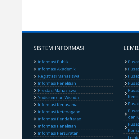
SISTEM INFORMASI
LEMB
Informasi Publik
Pusat
Informasi Akademik
Pusa
Registrasi Mahasiswa
Pusat
Informasi Penelitian
Pusat
Prestasi Mahasiswa
Pusat
Kemit
Yudisium dan Wisuda
Pusat
Informasi Kerjasama
Pusat
Informasi Ketenagaan
dan K
Informasi Pendaftaran
Pusat
Informasi Penelitian
Konse
Informasi Persuratan
Lemba