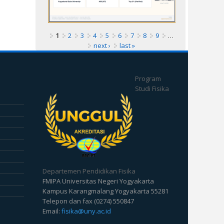
1
2
3
4
5
6
7
8
9
…
next ›
last »
Program
Studi Fisika
Departemen Pendidikan Fisika
FMIPA Universitas Negeri Yogyakarta
Kampus Karangmalang Yogyakarta 55281
Telepon dan fax (0274) 550847
Email:
fisika@uny.ac.id