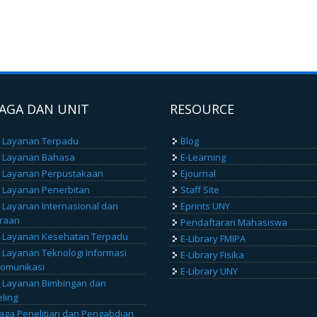
AGA DAN UNIT
RESOURCE
 Layanan Terpadu
Blog
t Layanan Bahasa
E-Learning
 Layanan Perpustakaan
Ejournal
 Layanan Penerbitan
Staff Site
 Layanan Internasional dan
Eprints UNY
raan
Pendaftaran Mahasiswa
 Layanan Kesehatan Terpadu
E-Library FMIPA
 Layanan Teknologi Informasi
E-Library Fisika
omunikasi
E-Library UNY
 Layanan Bimbingan dan
ling
ga Penelitian dan Pengabdian