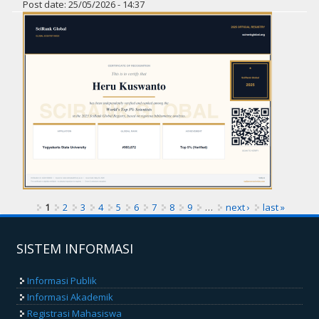
Post date:
25/05/2026 - 14:37
Pages
1
2
3
4
5
6
7
8
9
…
next ›
last »
SISTEM INFORMASI
Informasi Publik
Informasi Akademik
Registrasi Mahasiswa