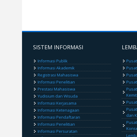
SISTEM INFORMASI
LEMB
Informasi Publik
Pusat
Informasi Akademik
Pusa
Registrasi Mahasiswa
Pusat
Informasi Penelitian
Pusat
Prestasi Mahasiswa
Pusat
Kemit
Yudisium dan Wisuda
Pusat
Informasi Kerjasama
Pusat
Informasi Ketenagaan
dan K
Informasi Pendaftaran
Pusat
Informasi Penelitian
Konse
Informasi Persuratan
Lemba