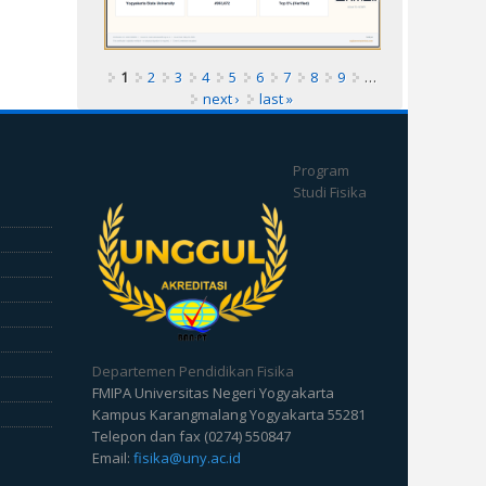
1
2
3
4
5
6
7
8
9
…
next ›
last »
Program
Studi Fisika
Departemen Pendidikan Fisika
FMIPA Universitas Negeri Yogyakarta
Kampus Karangmalang Yogyakarta 55281
Telepon dan fax (0274) 550847
Email:
fisika@uny.ac.id