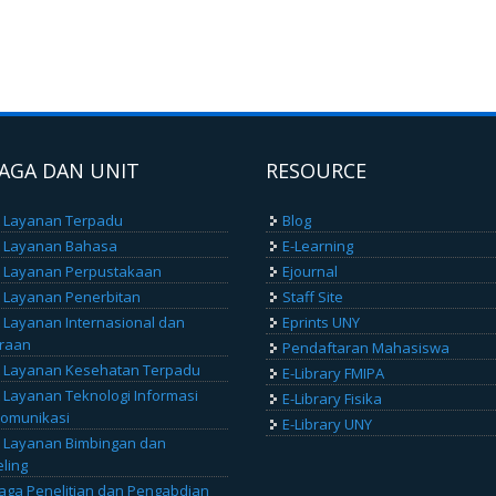
AGA DAN UNIT
RESOURCE
 Layanan Terpadu
Blog
t Layanan Bahasa
E-Learning
 Layanan Perpustakaan
Ejournal
 Layanan Penerbitan
Staff Site
 Layanan Internasional dan
Eprints UNY
raan
Pendaftaran Mahasiswa
 Layanan Kesehatan Terpadu
E-Library FMIPA
 Layanan Teknologi Informasi
E-Library Fisika
omunikasi
E-Library UNY
 Layanan Bimbingan dan
ling
ga Penelitian dan Pengabdian