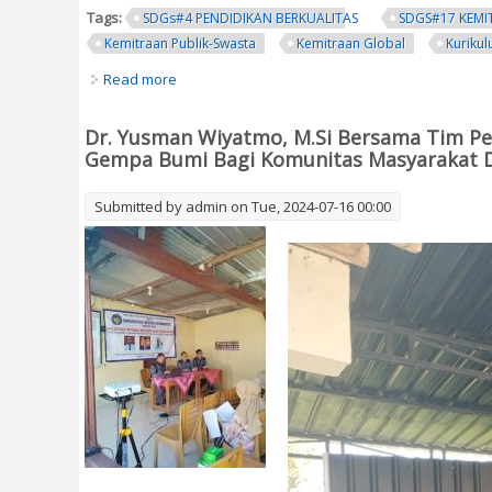
Tags:
SDGs#4 PENDIDIKAN BERKUALITAS
SDGS#17 KEMI
Kemitraan Publik-Swasta
Kemitraan Global
Kuriku
Read more
about Seminar Nasional Fisika dan Pertemuan 
Dr. Yusman Wiyatmo, M.Si Bersama Tim Pe
Gempa Bumi Bagi Komunitas Masyarakat 
Submitted by
admin
on Tue, 2024-07-16 00:00