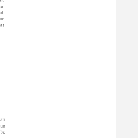
iti
dan
iah
tan
as
rch Atom Inti Kepada Guru-guru Fisika MGMP Fisika SMA Kota Yogyakarta
ari
iun
Dr.