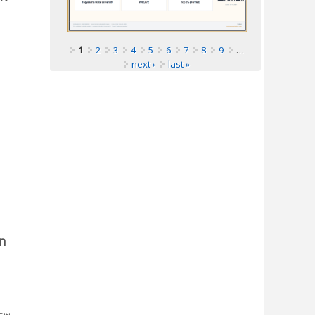
1
2
3
4
5
6
7
8
9
…
next ›
last »
alui Pembuatan sabun Cuci Home Made
n