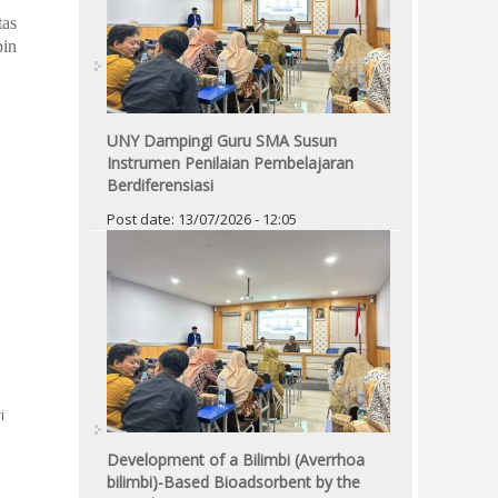
tas
pin
UNY Dampingi Guru SMA Susun
Instrumen Penilaian Pembelajaran
Berdiferensiasi
ngurangi Emisi Amonia pada Peternakan Ayam di Kalurahan Ngentakrejo,
Post date:
13/07/2026 - 12:05
i
Development of a Bilimbi (Averrhoa
bilimbi)-Based Bioadsorbent by the