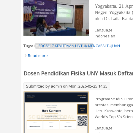
Yogyakarta, 21 Apri
Negeri Yogyakarta 
oleh Dr. Laila Katria
Language
Indonesian
Tags:
SDGS#17 KEMITRAAN UNTUK MENCAPAI TUJUAN
Read more
about Pengabdian Tim Universitas Negeri Yog
Kabupaten Kulon Progo
Dosen Pendidikan Fisika UNY Masuk Daftar 
Submitted by
admin
on Mon, 2026-05-25 14:35
Program Studi S1 Pen
prestasi membanggakan
Heru Kuswanto, berh
World’s Top 5% Scient
Language