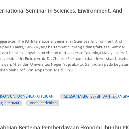
national Seminar in Sciences, Environment, And
arakan The 9th International Seminar in Sciences, Environment, And
24 pada Kamis, 19/9/24 yang bertempat di ruang sidang fakultas.Seminar
ra Dr. Nur Hidayah binti Ahmad dari Universiti Teknologi Malaysia, Prof.
iversitas Uni Emirat Arab, Dr. Chatree Faikhamta dari Universitas Kasetsa
Ariswan, M. Si. dari Universitas Negeri Yogyakarta. Sambutan pada kegiata
n oleh Prof. Soni Nopembri, M.Pd., Ph.D.
TRAAN UNTUK MENCAPAI TUJUAN
SDGS#7 ENERGI BERSIH DAN TERJANGK
i Alternatif
Riset Pendidikan
rnational Seminar in Sciences, Environment, And Education (ISSEE) 2024
gabdian Bertema Pemberdayaan Ekonomi Ibu-ibu P