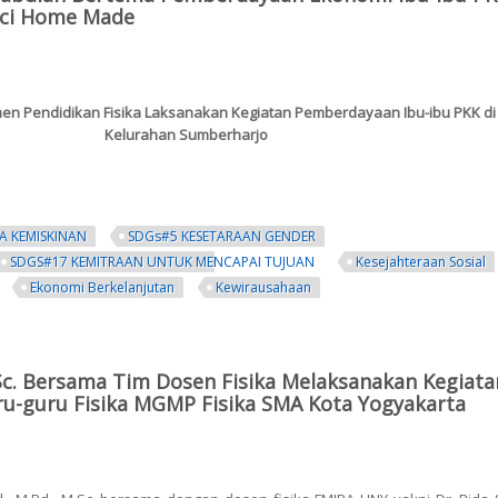
uci Home Made
en Pendidikan Fisika Laksanakan Kegiatan Pemberdayaan Ibu-ibu PKK di
Kelurahan Sumberharjo
A KEMISKINAN
SDGs#5 KESETARAAN GENDER
SDGS#17 KEMITRAAN UNTUK MENCAPAI TUJUAN
Kesejahteraan Sosial
Ekonomi Berkelanjutan
Kewirausahaan
engabdian Bertema Pemberdayaan Ekonomi Ibu-ibu PKK Sumberharjo Mel
.Sc. Bersama Tim Dosen Fisika Melaksanakan Kegiata
u-guru Fisika MGMP Fisika SMA Kota Yogyakarta