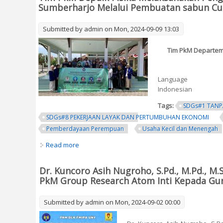
Sumberharjo Melalui Pembuatan sabun C
Submitted by
admin
on Mon, 2024-09-09 13:03
Tim PkM Departem
Language
Indonesian
Tags:
SDGs#1 TANP
SDGs#8 PEKERJAAN LAYAK DAN PERTUMBUHAN EKONOMI
Pemberdayaan Perempuan
Usaha Kecil dan Menengah
Read more
about Tim PkM Depdik Fisika Melaksanakan P
Dr. Kuncoro Asih Nugroho, S.Pd., M.Pd., M
PkM Group Research Atom Inti Kepada Gur
Submitted by
admin
on Mon, 2024-09-02 00:00