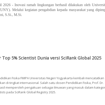
l 2026 - Inovasi ramah lingkungan berhasil dilakukan oleh Universi
(UNY). Melalui kegiatan pengabdian kepada masyarakat yang dipim
ni, S.Si., M.Si.
yakarta Berhasil Mengembangkan Bioabsorben Belimbing Wuluh untuk Me
Top 5% Scientist Dunia versi SciRank Global 2025
didikan Fisika FMIPA Universitas Negeri Yogyakarta kembali mencatatkan
 di tingkat internasional. Salah satu dosen Pendidikan Fisika, Prof. Dr.
asil memperoleh pengakuan sebagai ilmuwan yang masuk dalam kategor
ists pada SciRank Global Registry 2025.