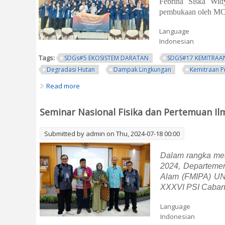
Febrina Siska Wid
pembukaan oleh MC 
Language
Indonesian
Tags:
SDGs#5 EKOSISTEM DARATAN
SDGS#17 KEMITRAA
Degradasi Hutan
Dampak Lingkungan
Kemitraan P
Read more
about Kunjungan Instansi Sehari (KISS) Hima Fi
Seminar Nasional Fisika dan Pertemuan Il
Submitted by
admin
on Thu, 2024-07-18 00:00
Dalam rangka men
2024,
Departemen
Alam (FMIPA)
UN
XXXVI PSI Cabang
Language
Indonesian