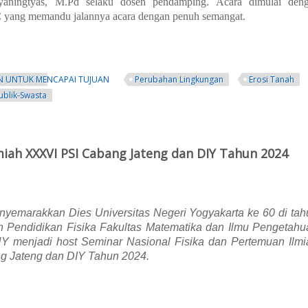
yaningtyas, M.Pd selaku dosen pendamping. Acara dimulai den
yang memandu jalannya acara dengan penuh semangat.
N UNTUK MENCAPAI TUJUAN
Perubahan Lingkungan
Erosi Tanah
ublik-Swasta
sika FMIPA UNY ke Stasiun Geofisika Sleman
miah XXXVI PSI Cabang Jateng dan DIY Tahun 2024
yemarakkan Dies Universitas Negeri Yogyakarta ke 60 di tah
 Pendidikan Fisika Fakultas Matematika dan Ilmu Pengetahu
Y menjadi host Seminar Nasional Fisika dan Pertemuan Ilmi
 Jateng dan DIY Tahun 2024.