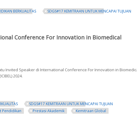
IDIKAN BERKUALITAS
SDGS#17 KEMITRAAN UNTUK MENCAPAI TUJUAN
r Top 5% Scientist Dunia versi SciRank Global 2025
ional Conference For Innovation in Biomedical
tu Invited Speaker di International Conference For Innovation in Biomedic
ICIBEL) 2024.
RKUALITAS
SDGS#17 KEMITRAAN UNTUK MENCAPAI TUJUAN
et Pendidikan
Prestasi Akademik
Kemitraan Global
ari Tampil Dalam Acara International Conference For Innovation in Biomedic