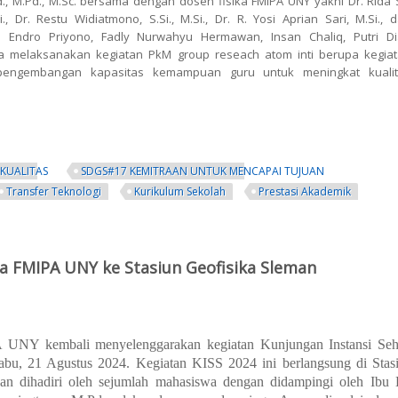
., M.Pd., M.Sc. bersama dengan dosen fisika FMIPA UNY yakni Dr. Rida S
., Dr. Restu Widiatmono, S.Si., M.Si., Dr. R. Yosi Aprian Sari, M.Si., 
 Endro Priyono, Fadly Nurwahyu Hermawan, Insan Chaliq, Putri D
na melaksanakan kegiatan PkM group reseach atom inti berupa kegia
pengembangan kapasitas kemampuan guru untuk meningkat kualit
KUALITAS
SDGS#17 KEMITRAAN UNTUK MENCAPAI TUJUAN
Transfer Teknologi
Kurikulum Sekolah
Prestasi Akademik
, M.Sc. Bersama Tim Dosen Fisika Melaksanakan Kegiatan PkM Group Resea
ika FMIPA UNY ke Stasiun Geofisika Sleman
 UNY kembali menyelenggarakan kegiatan Kunjungan Instansi Seh
abu, 21 Agustus 2024. Kegiatan KISS 2024 ini berlangsung di Stas
an dihadiri oleh sejumlah mahasiswa dengan didampingi oleh Ibu 