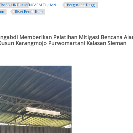
TRAAN UNTUK MENCAPAI TUJUAN
Perguruan Tinggi
lum
Riset Pendidikan
Ilmiah XXXVI PSI Cabang Jateng dan DIY Tahun 2024
ngabdi Memberikan Pelatihan Mitigasi Bencana Al
Dusun Karangmojo Purwomartani Kalasan Sleman