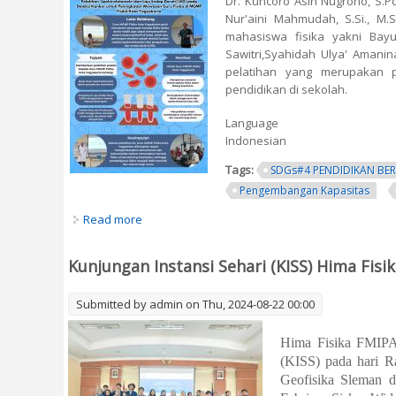
Dr. Kuncoro Asih Nugroho, S.Pd
Nur'aini Mahmudah, S.Si., M.Si
mahasiswa fisika yakni Bayu
Sawitri,Syahidah Ulya' Amani
pelatihan yang merupakan 
pendidikan di sekolah.
Language
Indonesian
Tags:
SDGs#4 PENDIDIKAN BER
Pengembangan Kapasitas
Read more
about Dr. Kuncoro Asih Nugroho, S.Pd., M.Pd.
Kunjungan Instansi Sehari (KISS) Hima Fis
Submitted by
admin
on Thu, 2024-08-22 00:00
Hima Fisika FMIPA
(KISS) pada hari R
Geofisika Sleman d