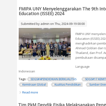
FMIPA UNY Menyelenggarakan The 9th Inter
Education (ISSEE) 2024
Submitted by
admin
on Thu, 2024-09-19 00:00
FMIPA UNY menyelengg
Education (ISSEE) 20
menghadirkan pembica
Ahmad Qoblan dari Un
Thailand, dan Prof. 
pembukaan disampaika
Language
Indonesian
Tags:
SDGS#4PENDIDIKAN BERKUALITAS
SDGS#17 KEMI
Kemitraan Global
Kualitas Pendidikan
Sumber Energ
Read more
about FMIPA UNY Menyelenggarakan The 9th Inte
Tim PkM Depdik Fisika Melaksanakan Pen