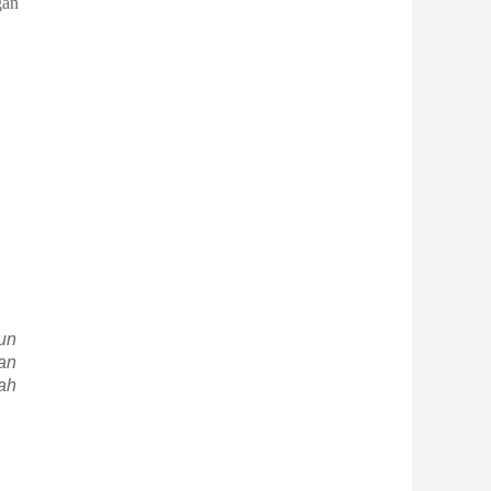
gan
un
an
ah