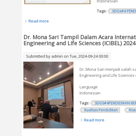
Indonesian
Tags:
SDGs#4 PEND
Read more
about Dosen Pendidikan Fisika UNY Masuk Dafta
Dr. Mona Sari Tampil Dalam Acara Internat
Engineering and Life Sciences (ICIBEL) 2024
Submitted by
admin
on Tue, 2024-09-24 00:00
Dr. Mona Sari menjadi salah sa
Engineering and Life Sciences (
Language
Indonesian
Tags:
SDGS#4PENDIDIKAN BE
Kualitas Pendidikan
Ris
Read more
about Dr. Mona S